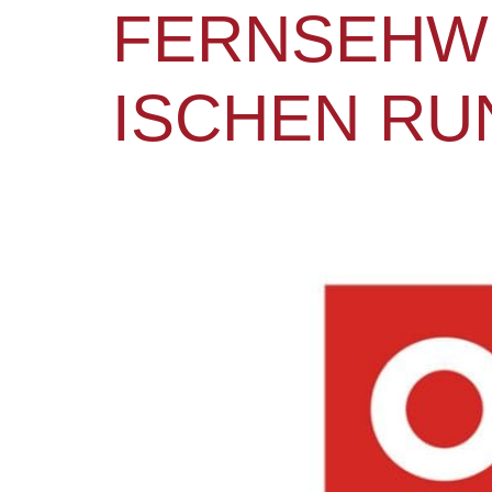
FERNSEH­W
ISCHEN R