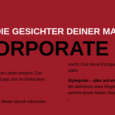
IE GESICHTER DEINER M
ORPORATE 
macht. Das deine Einziga
stärkt.
zum Leben erweckt. Das
n Logo, das im Gedächtnis
Styleguide – alles auf ei
Wir definieren klare Regel
verleiht deiner Marke Str
i.
 Marke überall erkennbar